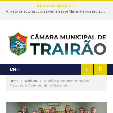
ÚLTIMAS ATUALIZAÇÕES:
Projeto de autoria do presidente Gessé Maranata que protege as estradas vicinais de Trairão é transformado em lei
MENU
»
»
Home
Notícias
Sessão Solene Marca Início dos
Trabalhos do Poder Legislativo Trairense