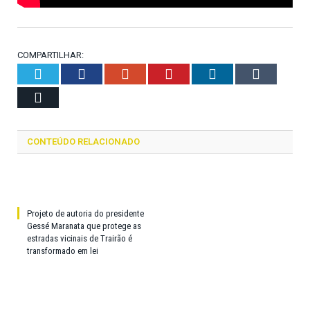
COMPARTILHAR:
Twitter
Facebook
Google+
Pinterest
LinkedIn
Tumblr
Email
CONTEÚDO RELACIONADO
Projeto de autoria do presidente
Gessé Maranata que protege as
estradas vicinais de Trairão é
transformado em lei