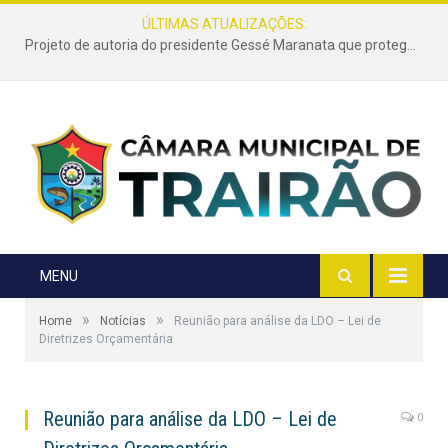
ÚLTIMAS ATUALIZAÇÕES:
Projeto de autoria do presidente Gessé Maranata que protege as estradas vicinais de Trairão é transformado em lei
MENU
»
»
Home
Notícias
Reunião para análise da LDO – Lei de
Diretrizes Orçamentária
Reunião para análise da LDO – Lei de
0