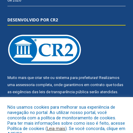
de 2026
DESENVOLVIDO POR CR2
Muito mais que
criar site
ou
sistema para prefeituras
! Realizamos
uma
assessoria
completa, onde garantimos em contrato que todas
as exigências das
leis de transparência pública
serão atendidas.
Conheça o
PNTP
e o
Radar da Transparência Pública
Nós usamos cookies para melhorar sua experiência de
navegação no portal. Ao utilizar nosso portal, você
concorda com a política de monitoramento de cookies.
Para ter mais informações sobre como isso é feito, acesse
Política de cookies (
Leia mais
). Se você concorda, clique em