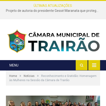
ÚLTIMAS ATUALIZAÇÕES:
Projeto de autoria do presidente Gessé Maranata que protege as estradas vicinais de Trairão é transformado em lei
MENU
»
»
Home
Notícias
Reconhecimento e Gratidão: Homenagem
às Mulheres na Sessão da Câmara de Trairão