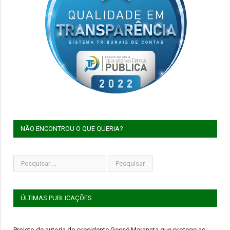
NÃO ENCONTROU O QUE QUERIA?
ÚLTIMAS PUBLICAÇÕES
Projeto de autoria do presidente Gessé Maranata que protege as