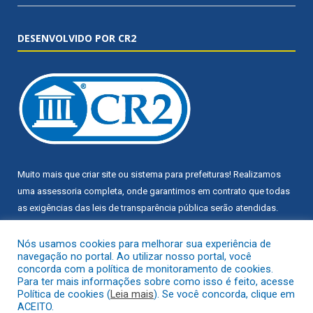
DESENVOLVIDO POR CR2
Muito mais que
criar site
ou
sistema para prefeituras
! Realizamos
uma
assessoria
completa, onde garantimos em contrato que todas
as exigências das
leis de transparência pública
serão atendidas.
Conheça o
PNTP
e o
Radar da Transparência Pública
Nós usamos cookies para melhorar sua experiência de
navegação no portal. Ao utilizar nosso portal, você
concorda com a política de monitoramento de cookies.
Para ter mais informações sobre como isso é feito, acesse
Política de cookies (
Leia mais
). Se você concorda, clique em
ACEITO.