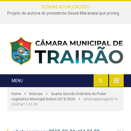
ÚLTIMAS ATUALIZAÇÕES:
Projeto de autoria do presidente Gessé Maranata que protege as estradas vicinais de Trairão é transformado em lei
MENU
»
»
Home
Notícias
Quarta Sessão Ordinária do Poder
»
Legislativo Municipal Biênio 2019/2020
whatsappimage2019-
03-01at11.01.09