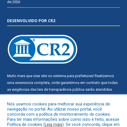
de 2026
DESENVOLVIDO POR CR2
Muito mais que
criar site
ou
sistema para prefeituras
! Realizamos
uma
assessoria
completa, onde garantimos em contrato que todas
as exigências das
leis de transparência pública
serão atendidas.
Conheça o
PNTP
e o
Radar da Transparência Pública
Nós usamos cookies para melhorar sua experiência de
navegação no portal. Ao utilizar nosso portal, você
concorda com a política de monitoramento de cookies.
Para ter mais informações sobre como isso é feito, acesse
Política de cookies (
Leia mais
). Se você concorda, clique em