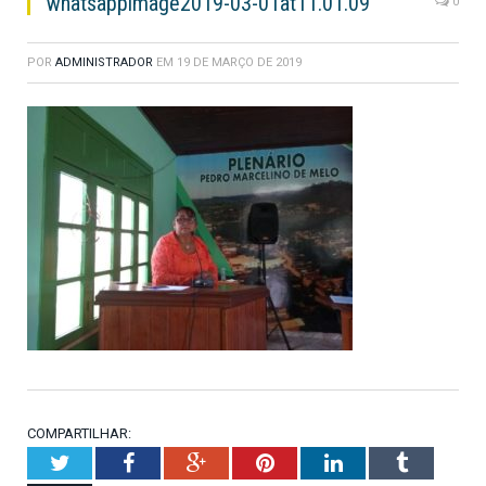
whatsappimage2019-03-01at11.01.09
0
POR
ADMINISTRADOR
EM
19 DE MARÇO DE 2019
COMPARTILHAR:
Twitter
Facebook
Google+
Pinterest
LinkedIn
Tumblr