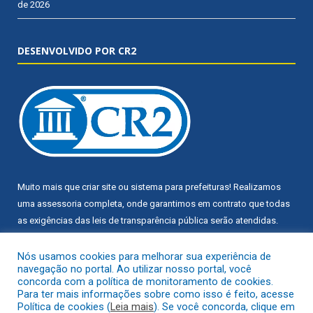
de 2026
DESENVOLVIDO POR CR2
Muito mais que
criar site
ou
sistema para prefeituras
! Realizamos
uma
assessoria
completa, onde garantimos em contrato que todas
as exigências das
leis de transparência pública
serão atendidas.
Conheça o
PNTP
e o
Radar da Transparência Pública
Nós usamos cookies para melhorar sua experiência de
navegação no portal. Ao utilizar nosso portal, você
concorda com a política de monitoramento de cookies.
Para ter mais informações sobre como isso é feito, acesse
Política de cookies (
Leia mais
). Se você concorda, clique em