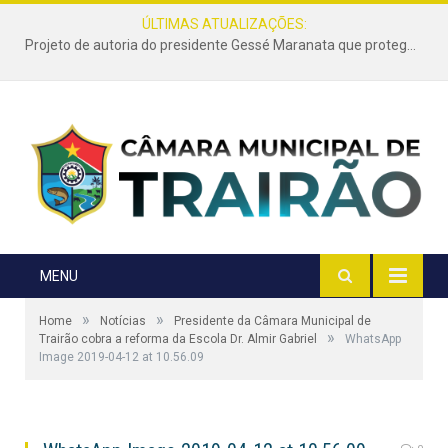
ÚLTIMAS ATUALIZAÇÕES:
Projeto de autoria do presidente Gessé Maranata que protege as estradas vicinais de Trairão é transformado em lei
MENU
»
»
Home
Notícias
Presidente da Câmara Municipal de
»
Trairão cobra a reforma da Escola Dr. Almir Gabriel
WhatsApp
Image 2019-04-12 at 10.56.09