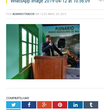
WhatsApp Image 2019-04-12 at 10.56.09
0
POR
ADMINISTRADOR
EM
12 DE ABRIL DE 2019
COMPARTILHAR:
Twitter
Facebook
Google+
Pinterest
LinkedIn
Tumblr