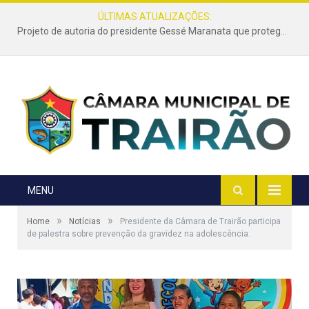
ÚLTIMAS ATUALIZAÇÕES:
Projeto de autoria do presidente Gessé Maranata que protege as estradas vicinais de Trairão é transformado em lei
MENU
»
»
Home
Notícias
Presidente da Câmara de Trairão participa
de palestra sobre prevenção da gravidez na adolescência.