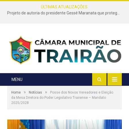
ÚLTIMAS ATUALIZAÇÕES:
Projeto de autoria do presidente Gessé Maranata que protege as estradas vicinais de Trairão é transformado em lei
MENU
»
»
Home
Notícias
Posse dos Novos Vereadores e Eleição
da Mesa Diretora do Poder Legislativo Trairense – Mandato
2025/2028