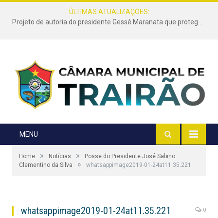
ÚLTIMAS ATUALIZAÇÕES:
Projeto de autoria do presidente Gessé Maranata que protege as estradas vicinais de Trairão é transformado em lei
MENU
»
»
Home
Notícias
Posse do Presidente José Sabino
»
Clementino da Silva
whatsappimage2019-01-24at11.35.221
whatsappimage2019-01-24at11.35.221
0