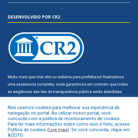
DESENVOLVIDO POR CR2
Muito mais que
criar site
ou
sistema para prefeituras
! Realizamos
uma
assessoria
completa, onde garantimos em contrato que todas
as exigências das
leis de transparência pública
serão atendidas.
Conheça o
PNTP
e o
Radar da Transparência Pública
Nós usamos cookies para melhorar sua experiência de
navegação no portal. Ao utilizar nosso portal, você
concorda com a política de monitoramento de cookies.
Para ter mais informações sobre como isso é feito, acesse
Política de cookies (
Leia mais
). Se você concorda, clique em
ACEITO.