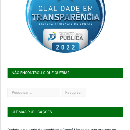
NÃO ENCONTROU O QUE QUERIA?
ÚLTIMAS PUBLICAÇÕES
Projeto de autoria do presidente Gessé Maranata que protege as