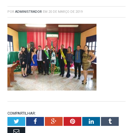
POR
ADMINISTRADOR
EM
20 DE MARÇO DE 2019
COMPARTILHAR:
Twitter
Facebook
Google+
Pinterest
LinkedIn
Tumblr
Email