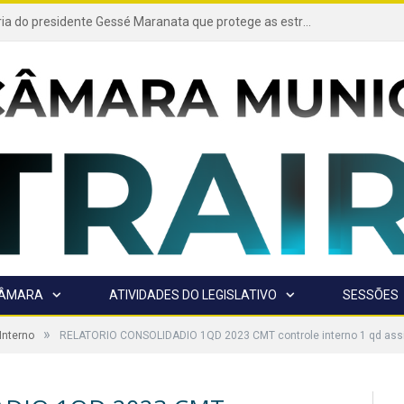
Projeto de autoria do presidente Gessé Maranata que protege as estradas vicinais de Trairão é transformado em lei
CÂMARA
ATIVIDADES DO LEGISLATIVO
SESSÕES
»
Interno
RELATORIO CONSOLIDADIO 1QD 2023 CMT controle interno 1 qd ass