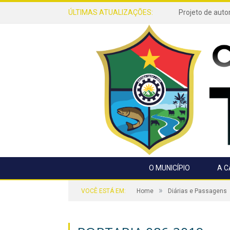
ÚLTIMAS ATUALIZAÇÕES:
O MUNICÍPIO
A 
»
VOCÊ ESTÁ EM:
Home
Diárias e Passagens