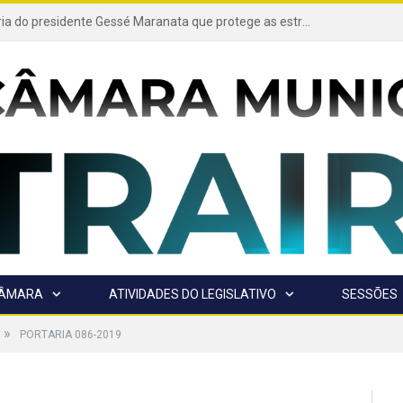
Projeto de autoria do presidente Gessé Maranata que protege as estradas vicinais de Trairão é transformado em lei
CÂMARA
ATIVIDADES DO LEGISLATIVO
SESSÕES
»
PORTARIA 086-2019