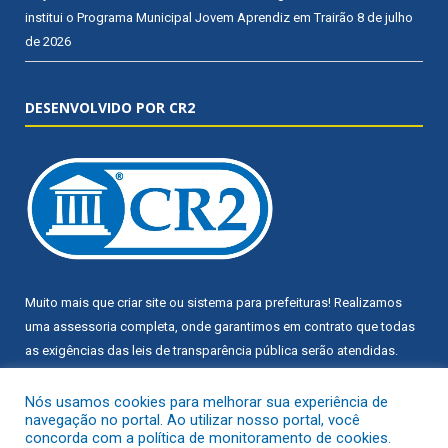
institui o Programa Municipal Jovem Aprendiz em Trairão
8 de julho
de 2026
DESENVOLVIDO POR CR2
Muito mais que
criar site
ou
sistema para prefeituras
! Realizamos
uma
assessoria
completa, onde garantimos em contrato que todas
as exigências das
leis de transparência pública
serão atendidas.
Conheça o
PNTP
e o
Radar da Transparência Pública
Nós usamos cookies para melhorar sua experiência de
navegação no portal. Ao utilizar nosso portal, você
concorda com a política de monitoramento de cookies.