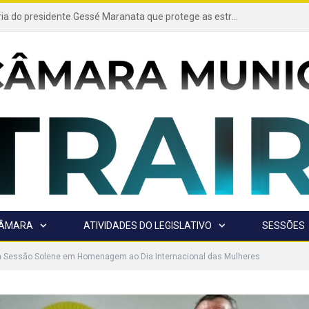
Projeto de autoria do presidente Gessé Maranata que protege as estradas vicinais de Trairão é transformado em lei
CÂMARA
ATIVIDADES DO LEGISLATIVO
SESSÕES
a Sessão Solene em Homenagem ao Dia Internacional das Mulheres