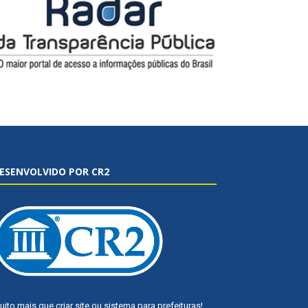
ESENVOLVIDO POR CR2
uito mais que
criar site
ou
sistema para prefeituras
!