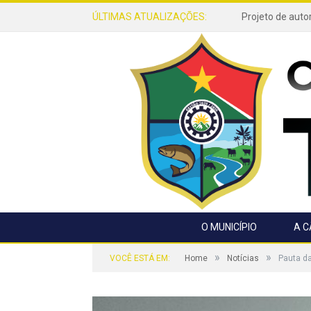
ÚLTIMAS ATUALIZAÇÕES:
O MUNICÍPIO
A 
»
»
VOCÊ ESTÁ EM:
Home
Notícias
Pauta d