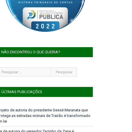
NÃO ENCONTROU O QUE QUERIA?
ÚLTIMAS PUBLICAÇÕES
rojeto de autoria do presidente Gessé Maranata que
rotege as estradas vicinais de Trairão é transformado
m lei
ei de autoria do vereador Zezinho da Zane é