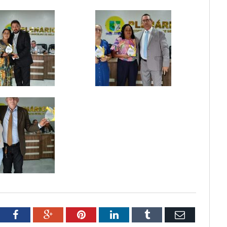
tter
Facebook
Google+
Pinterest
LinkedIn
Tumblr
Email