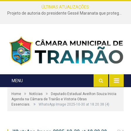
ÚLTIMAS ATUALIZAÇÕES:
Projeto de autoria do presidente Gessé Maranata que protege as estradas vicinais de Trairão é transformado em lei
MENU
»
»
Home
Notícias
Deputado Estadual Aveilton Souza Inicia
Agenda na Câmara de Trairão e Vistoria Obras
»
Essenciais.
WhatsApp Image 2025-10-30 at 18.20.38 (4)