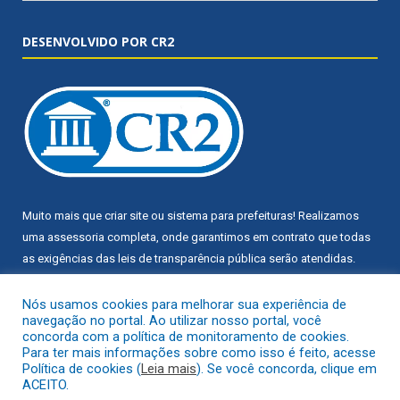
DESENVOLVIDO POR CR2
Muito mais que
criar site
ou
sistema para prefeituras
! Realizamos
uma
assessoria
completa, onde garantimos em contrato que todas
as exigências das
leis de transparência pública
serão atendidas.
Conheça o
PNTP
e o
Radar da Transparência Pública
Nós usamos cookies para melhorar sua experiência de
navegação no portal. Ao utilizar nosso portal, você
concorda com a política de monitoramento de cookies.
Para ter mais informações sobre como isso é feito, acesse
Política de cookies (
Leia mais
). Se você concorda, clique em
ACEITO.
Todos os direitos reservados a Câmara Municipal de Trairão.