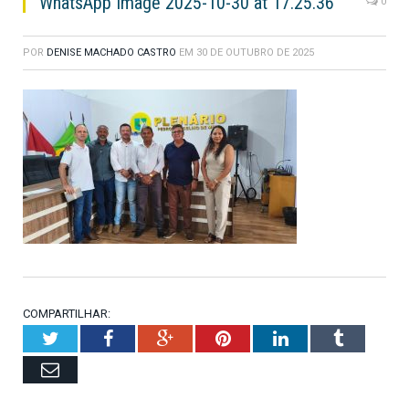
WhatsApp Image 2025-10-30 at 17.25.36
0
POR
DENISE MACHADO CASTRO
EM
30 DE OUTUBRO DE 2025
COMPARTILHAR:
Twitter
Facebook
Google+
Pinterest
LinkedIn
Tumblr
Email