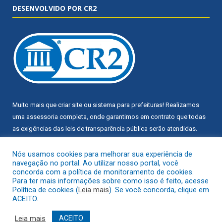
DESENVOLVIDO POR CR2
Muito mais que
criar site
ou
sistema para prefeituras
! Realizamos
uma
assessoria
completa, onde garantimos em contrato que todas
as exigências das
leis de transparência pública
serão atendidas.
Conheça o
PNTP
e o
Radar da Transparência Pública
Nós usamos cookies para melhorar sua experiência de
navegação no portal. Ao utilizar nosso portal, você
concorda com a política de monitoramento de cookies.
Para ter mais informações sobre como isso é feito, acesse
Política de cookies (
Leia mais
). Se você concorda, clique em
ACEITO.
Todos os direitos reservados a Câmara Municipal de Trairão.
Leia mais
ACEITO