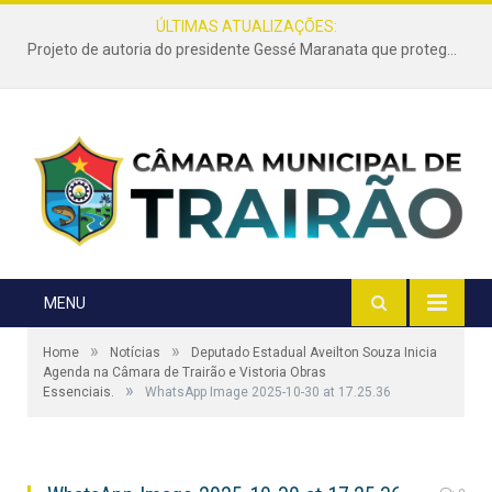
ÚLTIMAS ATUALIZAÇÕES:
Projeto de autoria do presidente Gessé Maranata que protege as estradas vicinais de Trairão é transformado em lei
MENU
»
»
Home
Notícias
Deputado Estadual Aveilton Souza Inicia
Agenda na Câmara de Trairão e Vistoria Obras
»
Essenciais.
WhatsApp Image 2025-10-30 at 17.25.36