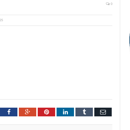
0
25
tter
Facebook
Google+
Pinterest
LinkedIn
Tumblr
Email