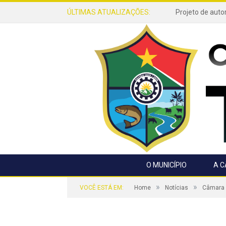
ÚLTIMAS ATUALIZAÇÕES:
O MUNICÍPIO
A 
»
»
VOCÊ ESTÁ EM:
Home
Notícias
Câmara M