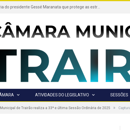
Projeto de autoria do presidente Gessé Maranata que protege as estradas vicinais de Trairão é transformado em lei
CÂMARA
ATIVIDADES DO LEGISLATIVO
SESSÕES
»
unicipal de Trairão realiza a 33ª e última Sessão Ordinária de 2025
Captur