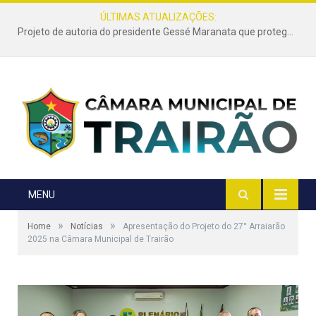
ÚLTIMAS ATUALIZAÇÕES:
Projeto de autoria do presidente Gessé Maranata que protege as estradas vicinais de Trairão é transformado em lei
MENU
»
»
Home
Notícias
Apresentação do Projeto do 27° Arraiarão
2025 na Câmara Municipal de Trairão