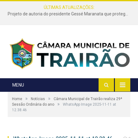
ÚLTIMAS ATUALIZAÇÕES:
Projeto de autoria do presidente Gessé Maranata que protege as estradas vicinais de Trairão é transformado em lei
MENU
»
»
Home
Notícias
Câmara Municipal de Trairão realiza 29ª
»
Sessão Ordinária do ano
WhatsApp Image 2025-11-11 at
12.38.46