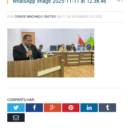
WhatsApp Image 2025-11-11 at 12.38.46
0
POR
DENISE MACHADO CASTRO
EM
11 DE NOVEMBRO DE 2025
COMPARTILHAR:
Twitter
Facebook
Google+
Pinterest
LinkedIn
Tumblr
Email