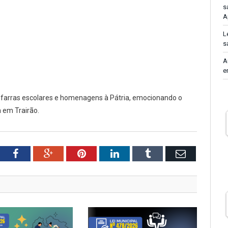
s
A
L
s
A
e
anfarras escolares e homenagens à Pátria, emocionando o
a em Trairão.
tter
Facebook
Google+
Pinterest
LinkedIn
Tumblr
Email