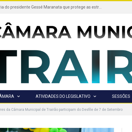
Projeto de autoria do presidente Gessé Maranata que protege as estradas vicinais de Trairão é transformado em lei
CÂMARA
ATIVIDADES DO LEGISLATIVO
SESSÕES
es da Câmara Municipal de Trairão participam do Desfile de 7 de Setembro