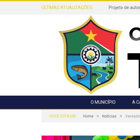
ÚLTIMAS ATUALIZAÇÕES:
O MUNICÍPIO
A 
»
»
VOCÊ ESTÁ EM:
Home
Notícias
Vereador