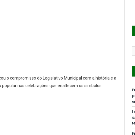
çou o compromisso do Legislativo Municipal com a história e a
ação popular nas celebrações que enaltecem os símbolos
P
p
e
L
s
t
P