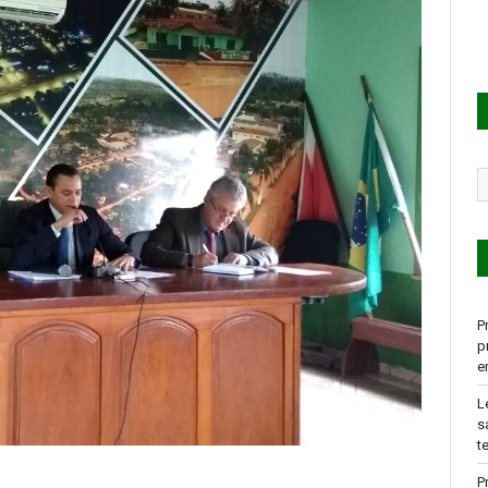
P
p
e
L
s
t
P