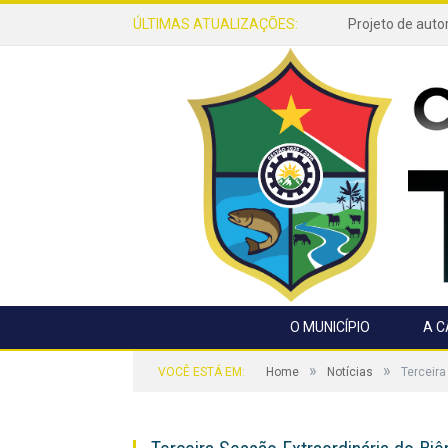
ÚLTIMAS ATUALIZAÇÕES:
O MUNICÍPIO
A 
»
»
VOCÊ ESTÁ EM:
Home
Notícias
Terceira