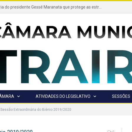
Projeto de autoria do presidente Gessé Maranata que protege as estradas vicinais de Trairão é transformado em lei
CÂMARA
ATIVIDADES DO LEGISLATIVO
SESSÕES
 Sessão Extraordinária do Biênio 2019/2020
0