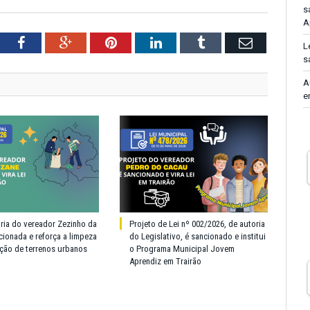
s
A
tter
Facebook
Google+
Pinterest
LinkedIn
Tumblr
Email
L
s
A
e
oria do vereador Zezinho da
Projeto de Lei nº 002/2026, de autoria
cionada e reforça a limpeza
do Legislativo, é sancionado e institui
ção de terrenos urbanos
o Programa Municipal Jovem
Aprendiz em Trairão