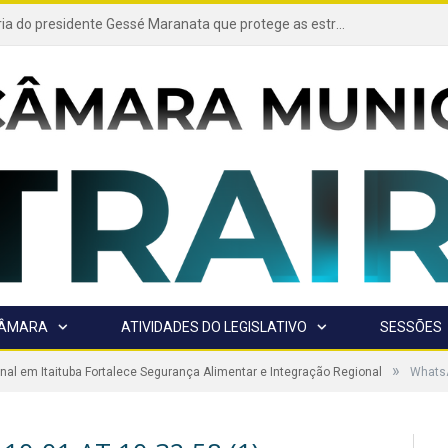
Projeto de autoria do presidente Gessé Maranata que protege as estradas vicinais de Trairão é transformado em lei
CÂMARA
ATIVIDADES DO LEGISLATIVO
SESSÕES
»
nal em Itaituba Fortalece Segurança Alimentar e Integração Regional
WhatsA