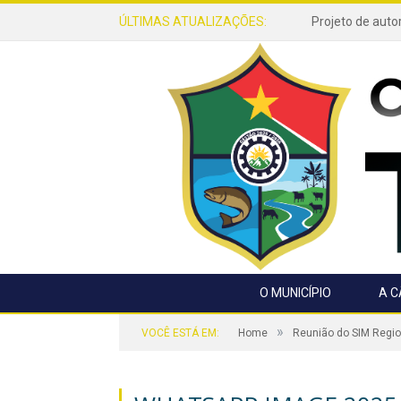
ÚLTIMAS ATUALIZAÇÕES:
O MUNICÍPIO
A 
»
VOCÊ ESTÁ EM:
Home
Reunião do SIM Regio