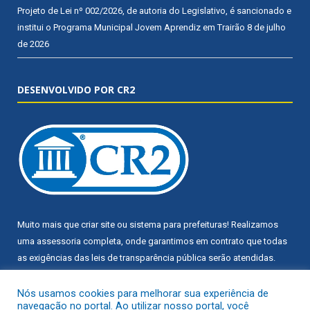
Projeto de Lei nº 002/2026, de autoria do Legislativo, é sancionado e
institui o Programa Municipal Jovem Aprendiz em Trairão
8 de julho
de 2026
DESENVOLVIDO POR CR2
Muito mais que
criar site
ou
sistema para prefeituras
! Realizamos
uma
assessoria
completa, onde garantimos em contrato que todas
as exigências das
leis de transparência pública
serão atendidas.
Conheça o
PNTP
e o
Radar da Transparência Pública
Nós usamos cookies para melhorar sua experiência de
navegação no portal. Ao utilizar nosso portal, você