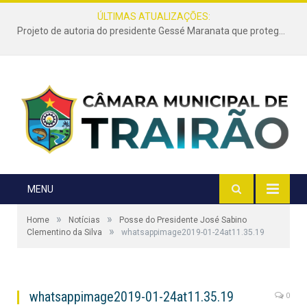
ÚLTIMAS ATUALIZAÇÕES:
Projeto de autoria do presidente Gessé Maranata que protege as estradas vicinais de Trairão é transformado em lei
MENU
»
»
Home
Notícias
Posse do Presidente José Sabino
»
Clementino da Silva
whatsappimage2019-01-24at11.35.19
whatsappimage2019-01-24at11.35.19
0