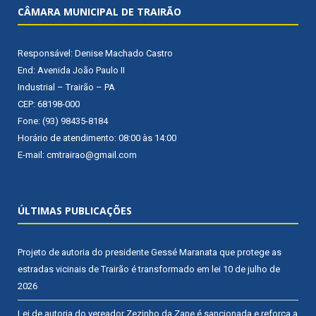
CÂMARA MUNICIPAL DE TRAIRÃO
Responsável: Denise Machado Castro
End: Avenida João Paulo II
Industrial – Trairão – PA
CEP: 68198-000
Fone: (93) 98435-8184
Horário de atendimento: 08:00 às 14:00
E-mail: cmtrairao@gmail.com
ÚLTIMAS PUBLICAÇÕES
Projeto de autoria do presidente Gessé Maranata que protege as
estradas vicinais de Trairão é transformado em lei
10 de julho de
2026
Lei de autoria do vereador Zezinho da Zane é sancionada e reforça a