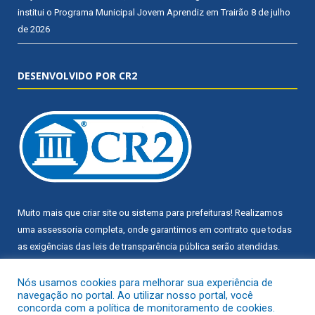
institui o Programa Municipal Jovem Aprendiz em Trairão
8 de julho
de 2026
DESENVOLVIDO POR CR2
Muito mais que
criar site
ou
sistema para prefeituras
! Realizamos
uma
assessoria
completa, onde garantimos em contrato que todas
as exigências das
leis de transparência pública
serão atendidas.
Conheça o
PNTP
e o
Radar da Transparência Pública
Nós usamos cookies para melhorar sua experiência de
navegação no portal. Ao utilizar nosso portal, você
concorda com a política de monitoramento de cookies.