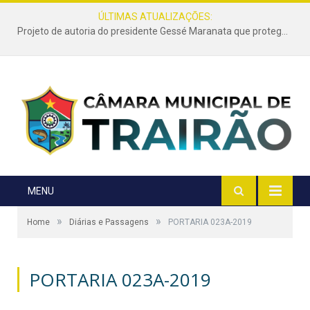
ÚLTIMAS ATUALIZAÇÕES:
Projeto de autoria do presidente Gessé Maranata que protege as estradas vicinais de Trairão é transformado em lei
MENU
»
»
Home
Diárias e Passagens
PORTARIA 023A-2019
PORTARIA 023A-2019