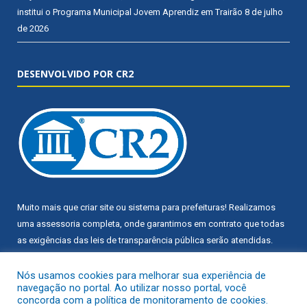
institui o Programa Municipal Jovem Aprendiz em Trairão
8 de julho
de 2026
DESENVOLVIDO POR CR2
Muito mais que
criar site
ou
sistema para prefeituras
! Realizamos
uma
assessoria
completa, onde garantimos em contrato que todas
as exigências das
leis de transparência pública
serão atendidas.
Conheça o
PNTP
e o
Radar da Transparência Pública
Nós usamos cookies para melhorar sua experiência de
navegação no portal. Ao utilizar nosso portal, você
concorda com a política de monitoramento de cookies.