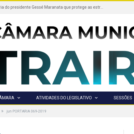
Projeto de autoria do presidente Gessé Maranata que protege as estradas vicinais de Trairão é transformado em lei
CÂMARA
ATIVIDADES DO LEGISLATIVO
SESSÕES
»
jun PORTARIA 069-2019