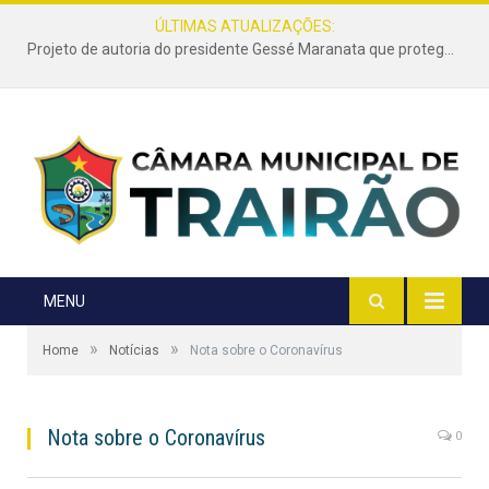
ÚLTIMAS ATUALIZAÇÕES:
Projeto de autoria do presidente Gessé Maranata que protege as estradas vicinais de Trairão é transformado em lei
MENU
»
»
Home
Notícias
Nota sobre o Coronavírus
Nota sobre o Coronavírus
0