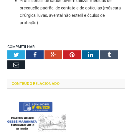
Profissionais de saúde devem utilizar medidas de
precaução padrão, de contato e de gotículas (máscara
cirúrgica, luvas, avental não estéril e óculos de
proteção).
COMPARTILHAR:
Twitter
Facebook
Google+
Pinterest
LinkedIn
Tumblr
Email
CONTEÚDO RELACIONADO