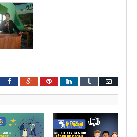
tter
Facebook
Google+
Pinterest
LinkedIn
Tumblr
Email