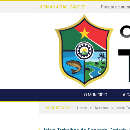
ÚLTIMAS ATUALIZAÇÕES:
O MUNICÍPIO
A 
»
»
VOCÊ ESTÁ EM:
Home
Notícias
Início T