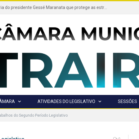
Projeto de autoria do presidente Gessé Maranata que protege as estradas vicinais de Trairão é transformado em lei
CÂMARA
ATIVIDADES DO LEGISLATIVO
SESSÕES
rabalhos do Segundo Período Legislativo
0