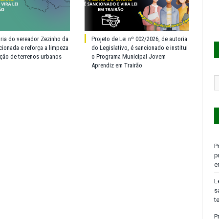
oria do vereador Zezinho da
Projeto de Lei nº 002/2026, de autoria
cionada e reforça a limpeza
do Legislativo, é sancionado e institui
ção de terrenos urbanos
o Programa Municipal Jovem
Aprendiz em Trairão
P
p
e
L
s
t
P