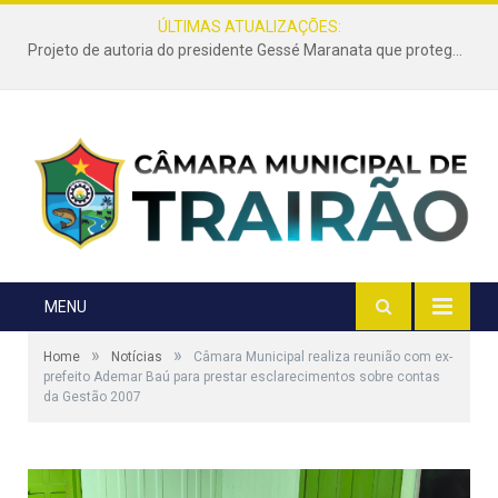
ÚLTIMAS ATUALIZAÇÕES:
Projeto de autoria do presidente Gessé Maranata que protege as estradas vicinais de Trairão é transformado em lei
MENU
»
»
Home
Notícias
Câmara Municipal realiza reunião com ex-
prefeito Ademar Baú para prestar esclarecimentos sobre contas
da Gestão 2007