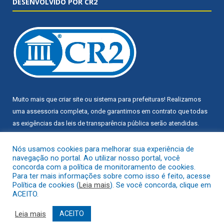
DESENVOLVIDO POR CR2
Muito mais que
criar site
ou
sistema para prefeituras
! Realizamos
uma
assessoria
completa, onde garantimos em contrato que todas
as exigências das
leis de transparência pública
serão atendidas.
Conheça o
PNTP
e o
Radar da Transparência Pública
Nós usamos cookies para melhorar sua experiência de
navegação no portal. Ao utilizar nosso portal, você
concorda com a política de monitoramento de cookies.
Para ter mais informações sobre como isso é feito, acesse
Política de cookies (
Leia mais
). Se você concorda, clique em
ACEITO.
Todos os direitos reservados a Câmara Municipal de Trairão.
Leia mais
ACEITO
Mapa do Site
Acessar Área Administrativa
Acessar Webmail