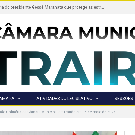
Projeto de autoria do presidente Gessé Maranata que protege as estradas vicinais de Trairão é transformado em lei
CÂMARA
ATIVIDADES DO LEGISLATIVO
SESSÕES
são Ordinária da Câmara Municipal de Trairão em 05 de maio de 2026