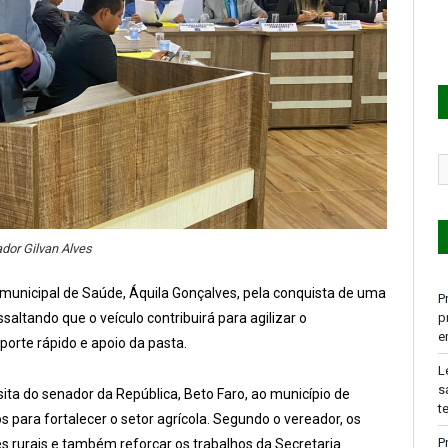
dor Gilvan Alves
unicipal de Saúde, Áquila Gonçalves, pela conquista de uma
P
altando que o veículo contribuirá para agilizar o
p
e
orte rápido e apoio da pasta.
L
s
sita do senador da República, Beto Faro, ao município de
t
s para fortalecer o setor agrícola. Segundo o vereador, os
P
s rurais e também reforçar os trabalhos da Secretaria