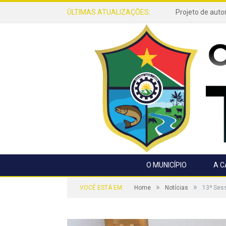
ÚLTIMAS ATUALIZAÇÕES:
O MUNICÍPIO
A 
»
»
VOCÊ ESTÁ EM:
Home
Notícias
13ª Ses