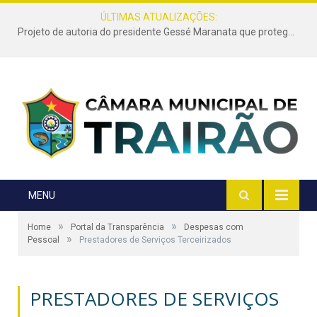
ÚLTIMAS ATUALIZAÇÕES:
Projeto de autoria do presidente Gessé Maranata que protege as estradas vicinais de Trairão é transformado em lei
MENU
»
»
Home
Portal da Transparência
Despesas com
»
Pessoal
Prestadores de Serviços Terceirizados
PRESTADORES DE SERVIÇOS