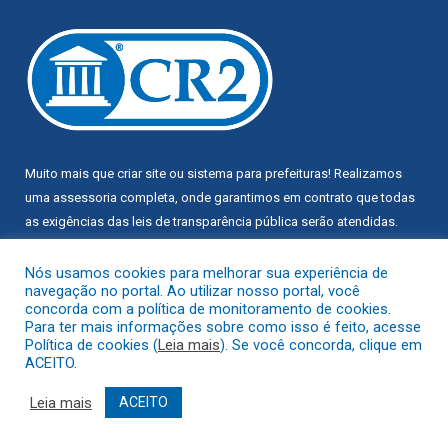
Muito mais que
criar site
ou
sistema para prefeituras
! Realizamos
uma
assessoria
completa, onde garantimos em contrato que todas
as exigências das
leis de transparência pública
serão atendidas.
Conheça o
PNTP
e o
Radar da Transparência Pública
Nós usamos cookies para melhorar sua experiência de
navegação no portal. Ao utilizar nosso portal, você
concorda com a política de monitoramento de cookies.
Para ter mais informações sobre como isso é feito, acesse
Política de cookies (
Leia mais
). Se você concorda, clique em
ACEITO.
Todos os direitos reservados a Câmara Municipal de Trairão.
Leia mais
ACEITO
Mapa do Site
Acessar Área Administrativa
Acessar Webmail