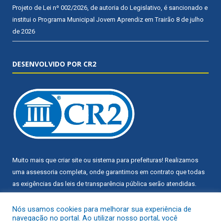
Projeto de Lei nº 002/2026, de autoria do Legislativo, é sancionado e
institui o Programa Municipal Jovem Aprendiz em Trairão
8 de julho
de 2026
DESENVOLVIDO POR CR2
Muito mais que
criar site
ou
sistema para prefeituras
! Realizamos
uma
assessoria
completa, onde garantimos em contrato que todas
as exigências das
leis de transparência pública
serão atendidas.
Conheça o
PNTP
e o
Radar da Transparência Pública
Nós usamos cookies para melhorar sua experiência de
navegação no portal. Ao utilizar nosso portal, você