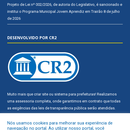
Projeto de Lei nº 002/2026, de autoria do Legislativo, é sancionado e
institui o Programa Municipal Jovem Aprendiz em Trairão
8 de julho
de 2026
DESENVOLVIDO POR CR2
Muito mais que
criar site
ou
sistema para prefeituras
! Realizamos
uma
assessoria
completa, onde garantimos em contrato que todas
as exigências das
leis de transparência pública
serão atendidas.
Conheça o
PNTP
e o
Radar da Transparência Pública
Nós usamos cookies para melhorar sua experiência de
navegação no portal. Ao utilizar nosso portal, você