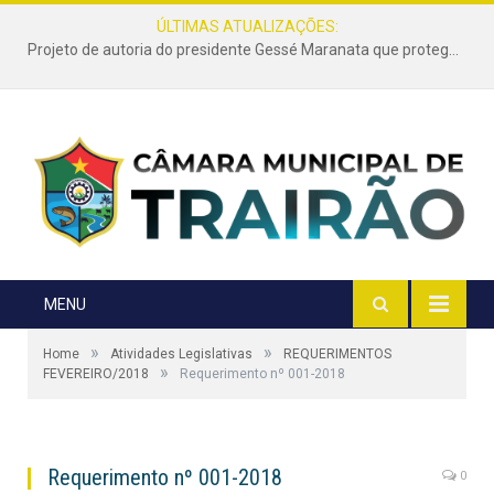
ÚLTIMAS ATUALIZAÇÕES:
Projeto de autoria do presidente Gessé Maranata que protege as estradas vicinais de Trairão é transformado em lei
MENU
»
»
Home
Atividades Legislativas
REQUERIMENTOS
»
FEVEREIRO/2018
Requerimento nº 001-2018
Requerimento nº 001-2018
0