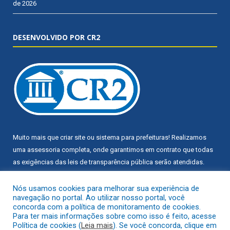
de 2026
DESENVOLVIDO POR CR2
Muito mais que
criar site
ou
sistema para prefeituras
! Realizamos
uma
assessoria
completa, onde garantimos em contrato que todas
as exigências das
leis de transparência pública
serão atendidas.
Conheça o
PNTP
e o
Radar da Transparência Pública
Nós usamos cookies para melhorar sua experiência de
navegação no portal. Ao utilizar nosso portal, você
concorda com a política de monitoramento de cookies.
Para ter mais informações sobre como isso é feito, acesse
Política de cookies (
Leia mais
). Se você concorda, clique em