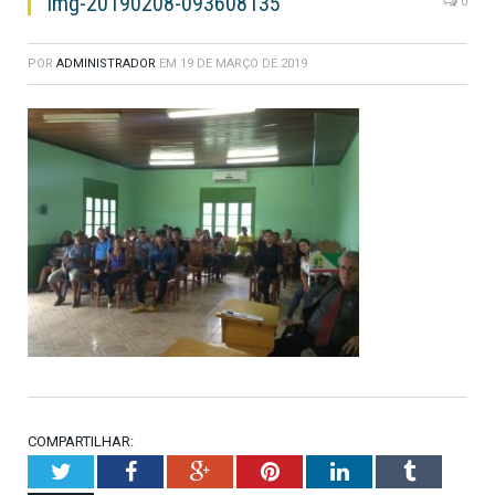
img-20190208-093608135
0
POR
ADMINISTRADOR
EM
19 DE MARÇO DE 2019
COMPARTILHAR:
Twitter
Facebook
Google+
Pinterest
LinkedIn
Tumblr