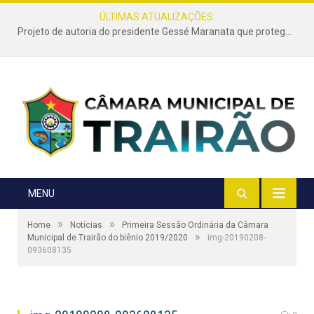
ÚLTIMAS ATUALIZAÇÕES:
Projeto de autoria do presidente Gessé Maranata que protege as estradas vicinais de Trairão é transformado em lei
MENU
»
»
Home
Notícias
Primeira Sessão Ordinária da Câmara
»
Municipal de Trairão do biênio 2019/2020
img-20190208-
093608135