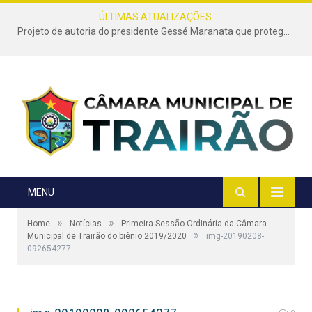
ÚLTIMAS ATUALIZAÇÕES:
Projeto de autoria do presidente Gessé Maranata que protege as estradas vicinais de Trairão é transformado em lei
MENU
»
»
Home
Notícias
Primeira Sessão Ordinária da Câmara
»
Municipal de Trairão do biênio 2019/2020
img-20190208-
092654277