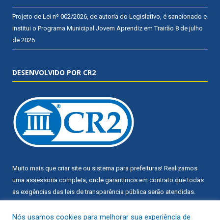
Projeto de Lei nº 002/2026, de autoria do Legislativo, é sancionado e
institui o Programa Municipal Jovem Aprendiz em Trairão
8 de julho
de 2026
DESENVOLVIDO POR CR2
Muito mais que
criar site
ou
sistema para prefeituras
! Realizamos
uma
assessoria
completa, onde garantimos em contrato que todas
as exigências das
leis de transparência pública
serão atendidas.
Conheça o
PNTP
e o
Radar da Transparência Pública
Nós usamos cookies para melhorar sua experiência de