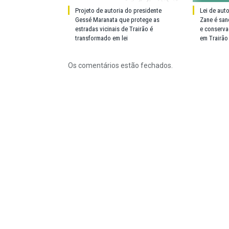
Projeto de autoria do presidente
Lei de aut
Gessé Maranata que protege as
Zane é san
estradas vicinais de Trairão é
e conserva
transformado em lei
em Trairão
Os comentários estão fechados.