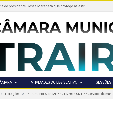
Projeto de autoria do presidente Gessé Maranata que protege as estradas vicinais de Trairão é transformado em lei
CÂMARA
ATIVIDADES DO LEGISLATIVO
SESSÕES
»
»
Licitações
PREGÃO PRESENCIAL Nº 014/2018-CMT-PP (Serviços de manut