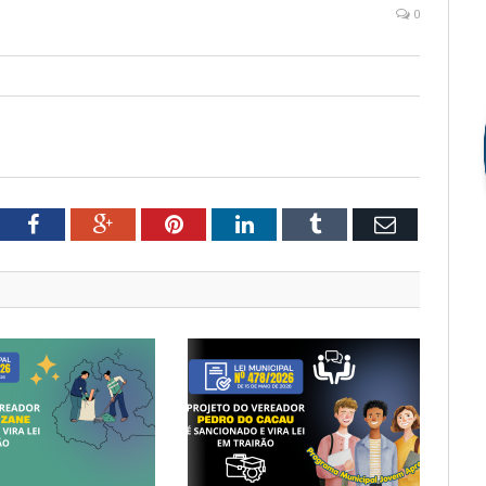
0
tter
Facebook
Google+
Pinterest
LinkedIn
Tumblr
Email