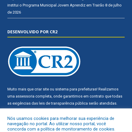
institui o Programa Municipal Jovem Aprendiz em Trairão
8 de julho
de 2026
DESENVOLVIDO POR CR2
Muito mais que
criar site
ou
sistema para prefeituras
! Realizamos
uma
assessoria
completa, onde garantimos em contrato que todas
as exigências das
leis de transparência pública
serão atendidas.
Conheça o
PNTP
e o
Radar da Transparência Pública
Nós usamos cookies para melhorar sua experiência de
navegação no portal. Ao utilizar nosso portal, você
concorda com a política de monitoramento de cookies.