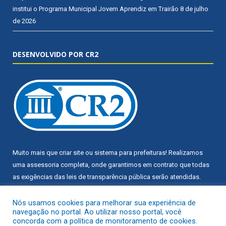
institui o Programa Municipal Jovem Aprendiz em Trairão
8 de julho
de 2026
DESENVOLVIDO POR CR2
Muito mais que
criar site
ou
sistema para prefeituras
! Realizamos
uma
assessoria
completa, onde garantimos em contrato que todas
as exigências das
leis de transparência pública
serão atendidas.
Conheça o
PNTP
e o
Radar da Transparência Pública
Nós usamos cookies para melhorar sua experiência de
navegação no portal. Ao utilizar nosso portal, você
concorda com a política de monitoramento de cookies.