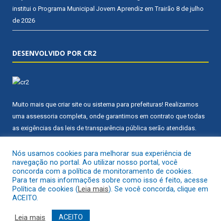
institui o Programa Municipal Jovem Aprendiz em Trairão
8 de julho
de 2026
DESENVOLVIDO POR CR2
Muito mais que
criar site
ou
sistema para prefeituras
! Realizamos
uma
assessoria
completa, onde garantimos em contrato que todas
as exigências das
leis de transparência pública
serão atendidas.
Conheça o
PNTP
e o
Radar da Transparência Pública
Nós usamos cookies para melhorar sua experiência de
navegação no portal. Ao utilizar nosso portal, você
concorda com a política de monitoramento de cookies.
Para ter mais informações sobre como isso é feito, acesse
Política de cookies (
Leia mais
). Se você concorda, clique em
ACEITO.
Todos os direitos reservados a Câmara Municipal de Trairão.
Leia mais
ACEITO