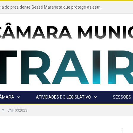
Projeto de autoria do presidente Gessé Maranata que protege as estradas vicinais de Trairão é transformado em lei
CÂMARA
ATIVIDADES DO LEGISLATIVO
SESSÕES
»
CMT032023