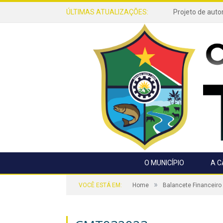
ÚLTIMAS ATUALIZAÇÕES:
O MUNICÍPIO
A 
»
VOCÊ ESTÁ EM:
Home
Balancete Financeiro