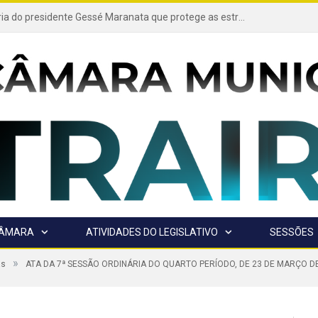
Projeto de autoria do presidente Gessé Maranata que protege as estradas vicinais de Trairão é transformado em lei
CÂMARA
ATIVIDADES DO LEGISLATIVO
SESSÕES
»
as
ATA DA 7ª SESSÃO ORDINÁRIA DO QUARTO PERÍODO, DE 23 DE MARÇO D