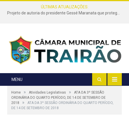
ÚLTIMAS ATUALIZAÇÕES:
Projeto de autoria do presidente Gessé Maranata que protege as estradas vicinais de Trairão é transformado em lei
MENU
»
»
Home
Atividades Legislativas
ATA DA 3º SESSÃO
ORDINÁRIA DO QUARTO PERÍODO, DE 14 DE SETEMBRO DE
»
2018
ATA DA 3º SESSÃO ORDINÁRIA DO QUARTO PERÍODO,
DE 14 DE SETEMBRO DE 2018